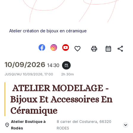
Atelier création de bijoux en céramique
favorite_border
print
share
10/09/2026
14:30
event_repeat
JUSQU'AU
10/09/2026, 17:00
2h 30m
ATELIER MODELAGE -
Bijoux Et Accessoires En
Céramique
Atelier Boutique à
8 carrer del Costurera, 66320
Rodès
RODES