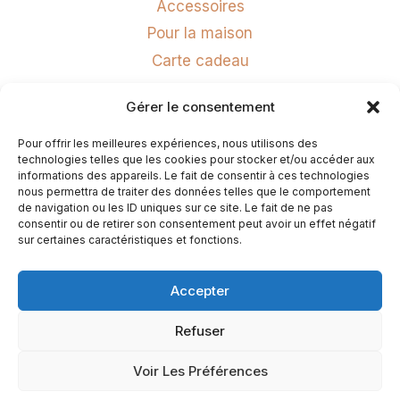
Accessoires
Pour la maison
Carte cadeau
Gérer le consentement
SERVICE CLIENTS
Pour offrir les meilleures expériences, nous utilisons des
Mon compte
technologies telles que les cookies pour stocker et/ou accéder aux
Livraison et retour
informations des appareils. Le fait de consentir à ces technologies
nous permettra de traiter des données telles que le comportement
FAQ
de navigation ou les ID uniques sur ce site. Le fait de ne pas
consentir ou de retirer son consentement peut avoir un effet négatif
Contact
sur certaines caractéristiques et fonctions.
Accepter
Refuser
© 2026 Les Délicates Céramiques
Voir Les Préférences